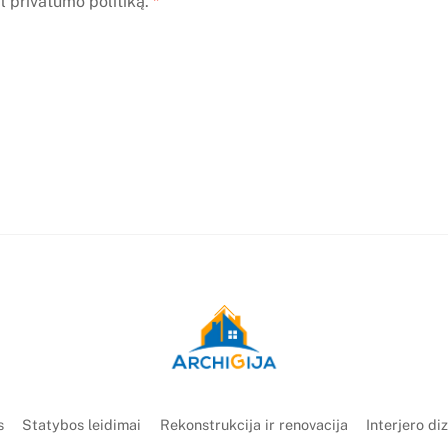
l privatumo politiką.
*
Back
To
Top
s
Statybos leidimai
Rekonstrukcija ir renovacija
Interjero di