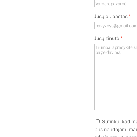
Jūsų el. paštas
*
Jūsų žinutė
*
Sutinku, kad m
bus naudojami man