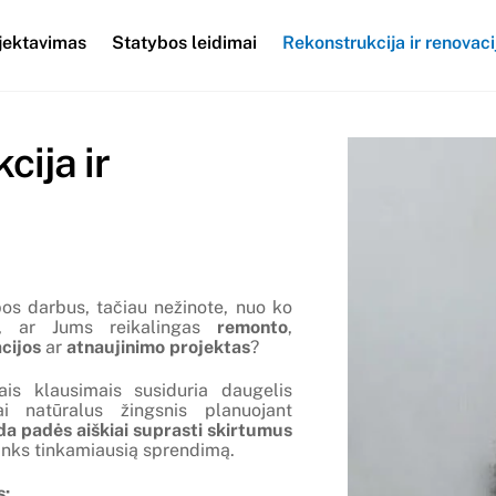
jektavimas
Statybos leidimai
Rekonstrukcija ir renovaci
cija ir
bos darbus, tačiau nežinote, nuo ko
ri, ar Jums reikalingas
remonto
,
cijos
ar
atnaujinimo projektas
?
ais klausimais susiduria daugelis
ai natūralus žingsnis planuojant
 padės aiškiai suprasti skirtumus
rinks tinkamiausią sprendimą.
s: