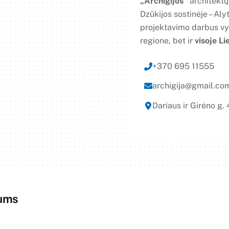
„Archigijos“
architektų
Dzūkijos sostinėje – Aly
projektavimo darbus vy
regione, bet ir
visoje Li
+370 695 11555
archigija@gmail.co
Dariaus ir Girėno g.
mums