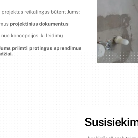
o projektas reikalingas būtent Jums;
amus
projektinius dokumentus
;
 nuo koncepcijos iki leidimų.
Jums priimti protingus sprendimus
džiai.
Susisieki