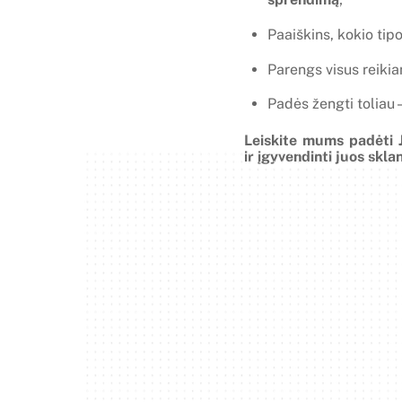
Paaiškins, kokio tip
Parengs visus reiki
Padės žengti toliau –
Leiskite mums padėti 
ir įgyvendinti juos sklan