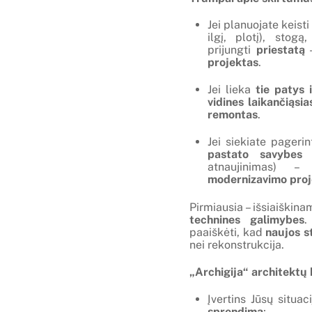
Jei planuojate keist
ilgį, plotį), stog
prijungti
priestatą
–
projektas
.
Jei lieka
tie patys 
vidines laikančiąsi
remontas
.
Jei siekiate pagerin
pastato savybes
(
atnaujinimas) –
modernizavimo proj
Pirmiausia – išsiaiškin
technines galimybes
.
paaiškėti, kad
naujos s
nei rekonstrukcija.
„Archigija“ architekt
Įvertins Jūsų situac
sprendimą
;