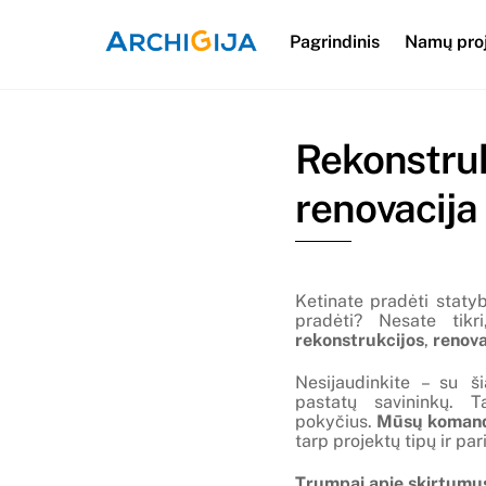
Skip
to
Pagrindinis
Namų pro
content
Rekonstruk
renovacija
Ketinate pradėti staty
pradėti? Nesate tik
rekonstrukcijos
,
renova
Nesijaudinkite – su ši
pastatų savininkų. T
pokyčius.
Mūsų komanda
tarp projektų tipų ir pa
Trumpai apie skirtumu