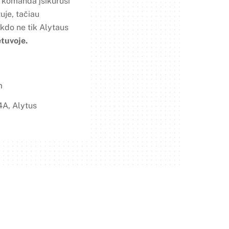
 komanda įsikūrusi
tuje, tačiau
kdo ne tik Alytaus
etuvoje.
m
 4A, Alytus