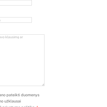
ano pateikti duomenys
o užklausai