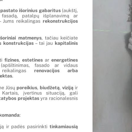
i
pastato išorinius gabaritus
(aukštį,
ą, fasadą, patalpų išplanavimą ar
 Jums reikalingas
rekonstrukcijos
išoriniai matmenys
, tačiau keičiate
as konstrukcijas
– tai jau
kapitalinis
ti
fizines
,
estetines
ar
energetines
apšiltinimas, fasado ar vidaus
 reikalingas
renovacijos arba
ektas
.
ame Jūsų
poreikius
,
biudžetą
,
viziją
ir
 Kartais, įvertinus situaciją, gali
tatybos projektas
yra racionalesnis
ų komanda
:
iją ir padės pasirinkti
tinkamiausią