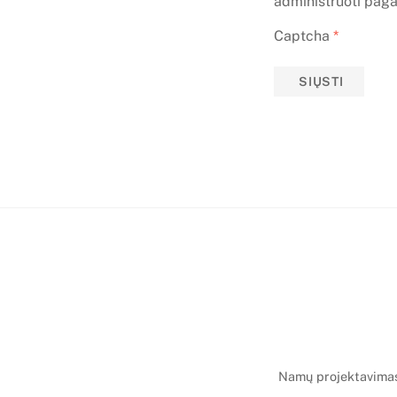
administruoti paga
Captcha
*
SIŲSTI
Namų projektavima