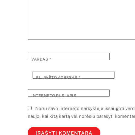
VARDAS
*
EL. PAŠTO ADRESAS
*
INTERNETO PUSLAPIS
Noriu savo interneto naršyklėje išsaugoti vardą,
naujo, kai kitą kartą vėl norėsiu parašyti komentar