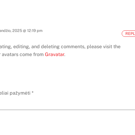
andžio, 2025 @ 12:19 pm
REPL
ting, editing, and deleting comments, please visit the
avatars come from
Gravatar
.
keliai pažymėti
*