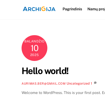
Skip
to
Pagrindinis
Namų pro
content
BALANDŽIO
10
2025
Hello world!
Uncategorized
1
AURIMAS.BER@GMAIL.COM
Welcome to WordPress. This is your first post. Edi